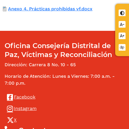
Documento
Anexo 4. Prácticas prohibidas vf.docx
Oficina Consejería Distrital de
Paz, Víctimas y Reconciliación
Dirección: Carrera 8 No. 10 - 65
Horario de Atención: Lunes a Viernes: 7:00 a.m. -
7:00 p.m.
Redes Sociales
Facebook
Instagram
X