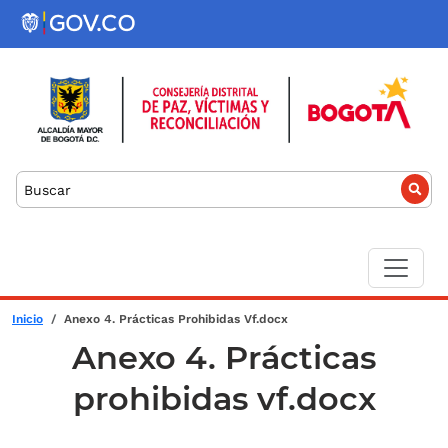
Pasar al contenido principal
Buscar
Sobrescribir enlaces de ayuda a la
Inicio
Anexo 4. Prácticas Prohibidas Vf.docx
Anexo 4. Prácticas
prohibidas vf.docx