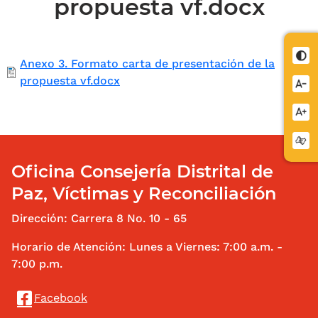
propuesta vf.docx
Documento
Anexo 3. Formato carta de presentación de la
propuesta vf.docx
Oficina Consejería Distrital de
Paz, Víctimas y Reconciliación
Dirección: Carrera 8 No. 10 - 65
Horario de Atención: Lunes a Viernes: 7:00 a.m. -
7:00 p.m.
Redes Sociales
Facebook