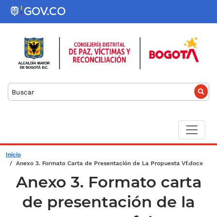
Pasar al contenido principal
Buscar
Sobrescribir enlaces de ayuda a la
Inicio
Anexo 3. Formato Carta de Presentación de La Propuesta Vf.docx
Anexo 3. Formato carta
de presentación de la