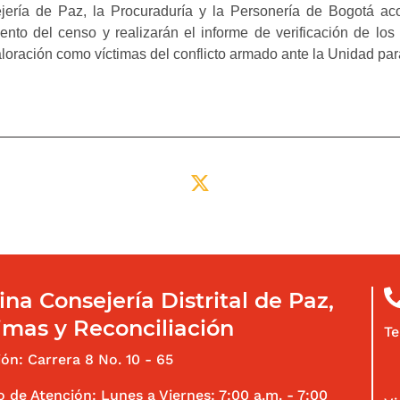
ejería de Paz, la Procuraduría y la Personería de Bogotá a
ento del censo y realizarán el informe de verificación de lo
aloración como víctimas del conflicto armado ante la Unidad par
ok
X
ina Consejería Distrital de Paz,
imas y Reconciliación
Te
ión: Carrera 8 No. 10 - 65
o de Atención: Lunes a Viernes: 7:00 a.m. - 7:00