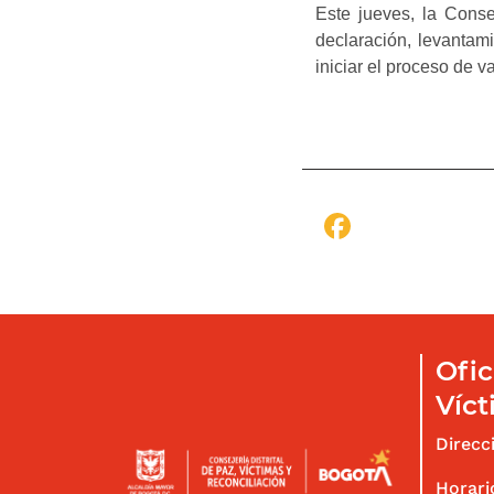
Este jueves, la Cons
declaración, levantami
iniciar el proceso de v
Facebo
Ofic
Víct
Direcc
Horari