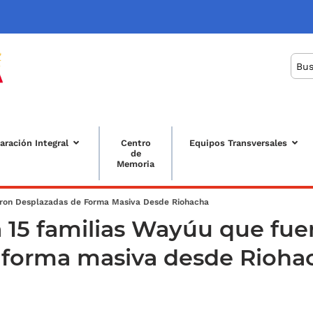
Bus
aración Integral
Centro
Equipos Transversales
de
Memoria
uda a la navegación
eron Desplazadas de Forma Masiva Desde Riohacha
 15 familias Wayúu que fu
 forma masiva desde Rioha