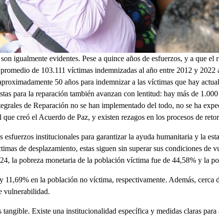
son igualmente evidentes. Pese a quince años de esfuerzos, y a que el 
 promedio de 103.111 víctimas indemnizadas al año entre 2012 y 2022 a
aproximadamente 50 años para indemnizar a las víctimas que hay actual
estas para la reparación también avanzan con lentitud: hay más de 1.000
tegrales de Reparación no se han implementado del todo, no se ha expe
l que creó el Acuerdo de Paz, y existen rezagos en los procesos de reto
os esfuerzos institucionales para garantizar la ayuda humanitaria y la est
timas de desplazamiento, estas siguen sin superar sus condiciones de v
24, la pobreza monetaria de la población víctima fue de 44,58% y la p
y 11,69% en la población no víctima, respectivamente. Además, cerca d
e vulnerabilidad.
tangible. Existe una institucionalidad específica y medidas claras para 