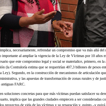
 implica, necesariamente, refrendar un compromiso que va más allá del 
importante al ampliar la vigencia de la Ley de Víctimas por 10 años m
sario que este compromiso legal y social se materialice, primero, en la
ción (la Contraloría estima que se requerirían 407,3 billones de pesos e
 Ley). Segundo, en la construcción de mecanismos de articulación que
nistrativa, y las apuestas de transformación de zonas rurales y de justi
s antiguas FARC.
ren soluciones concretas para que más víctimas puedan satisfacer su dere
uarto, implica que las grandes ciudades empiecen a ser consideradas c
 los proyectos de vida de las víctimas y su reparación y, quinto –y quiz