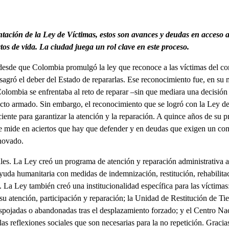
0
tación de la Ley de Víctimas, estos son avances y deudas en acceso a
os de vida. La ciudad juega un rol clave en este proceso.
esde que Colombia promulgó la ley que reconoce a las víctimas del c
sagró el deber del Estado de repararlas. Ese reconocimiento fue, en su
Colombia se enfrentaba al reto de reparar –sin que mediara una decisión 
icto armado. Sin embargo, el reconocimiento que se logró con la Ley de
ciente para garantizar la atención y la reparación. A quince años de su 
e mide en aciertos que hay que defender y en deudas que exigen un co
enovado.
ales. La Ley creó un programa de atención y reparación administrativa 
ayuda humanitaria con medidas de indemnización, restitución, rehabilitac
. La Ley también creó una institucionalidad específica para las víctimas
su atención, participación y reparación; la Unidad de Restitución de Tie
espojadas o abandonadas tras el desplazamiento forzado; y el Centro N
as reflexiones sociales que son necesarias para la no repetición. Graci