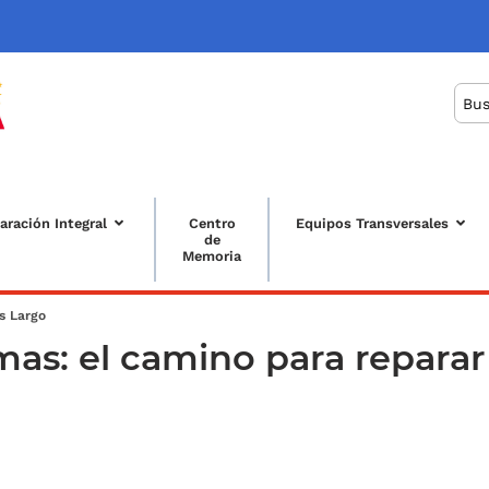
Bus
aración Integral
Centro
Equipos Transversales
de
Memoria
uda a la navegación
s Largo
mas: el camino para reparar