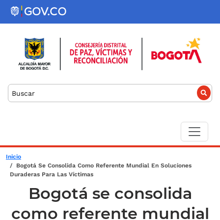
Pasar al contenido principal
Buscar
Sobrescribir enlaces de ayuda a la
Inicio
Bogotá Se Consolida Como Referente Mundial En Soluciones
Duraderas Para Las Víctimas
Bogotá se consolida
como referente mundial