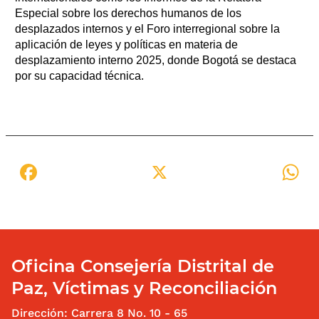
Especial sobre los derechos humanos de los
desplazados internos y el Foro interregional sobre la
aplicación de leyes y políticas en materia de
desplazamiento interno 2025, donde Bogotá se destaca
por su capacidad técnica.
Facebook
X
W
Oficina Consejería Distrital de
Paz, Víctimas y Reconciliación
Dirección: Carrera 8 No. 10 - 65