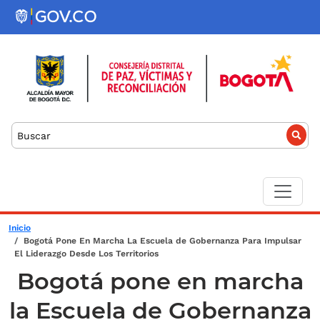
Pasar al contenido principal
Buscar
Sobrescribir enlaces de ayuda a la
Inicio
Bogotá Pone En Marcha La Escuela de Gobernanza Para Impulsar
El Liderazgo Desde Los Territorios
Bogotá pone en marcha
la Escuela de Gobernanza