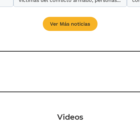
víctimas del conflicto armado, personas...
con
Ver Más noticias
Videos