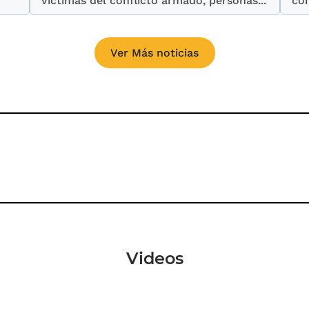
víctimas del conflicto armado, personas...
con
Ver Más noticias
Videos